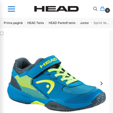
0
Prima pagină
HEAD Tenis
HEAD Pantofi tenis
Junior
Sprint Velcro 3.0 BLYE
/
/
/
/