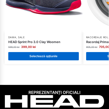
DAMA
,
SALE
RACORDAJE ROL
HEAD Sprint Pro 3.0 Clay Woomen
Racordaj Prima
399,00
lei
705,0
599,00
lei
905,00
lei
Selectează opțiunile
S
REPREZENTANȚI OFICIALI