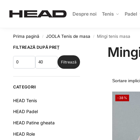
Search
Despre noi
Tenis
Padel
Prima pagină
JOOLA Tenis de masa
Mingi tenis masa
/
/
Mingi
FILTREAZĂ DUPĂ PREȚ
Filtrează
CATEGORII
-38%
HEAD Tenis
HEAD Padel
HEAD Patine gheata
HEAD Role