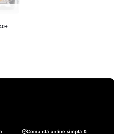
 40+
a
Comandă online simplă &