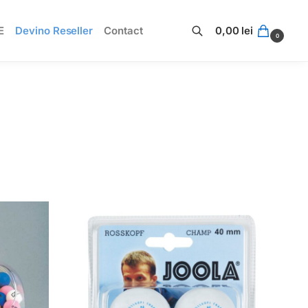
E
Devino Reseller
Contact
0,00
lei
0
Caută