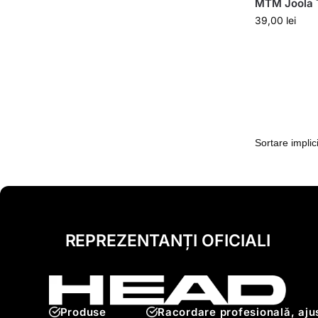
MTM Joola T
39,00
lei
REPREZENTANȚI OFICIALI
Produse
Racordare profesională, ajus