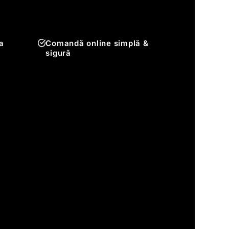
a
Comandă online simplă &
sigură