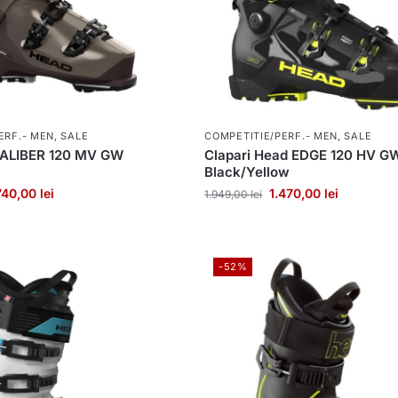
ERF.- MEN
,
SALE
COMPETITIE/PERF.- MEN
,
SALE
 KALIBER 120 MV GW
Clapari Head EDGE 120 HV G
Black/Yellow
740,00
lei
1.470,00
lei
1.949,00
lei
-52%