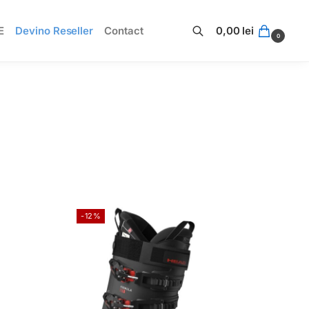
E
Devino Reseller
Contact
0,00
lei
0
Caută
-12%