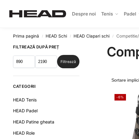
Search
Despre noi
Tenis
Padel
Prima pagină
HEAD Schi
HEAD Clapari schi
Competitie/
/
/
/
Compe
FILTREAZĂ DUPĂ PREȚ
Filtrează
CATEGORII
-6%
HEAD Tenis
HEAD Padel
HEAD Patine gheata
HEAD Role