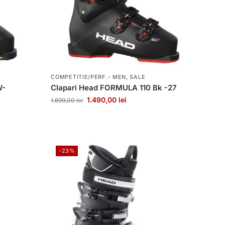
COMPETITIE/PERF.- MEN
,
SALE
W-
Clapari Head FORMULA 110 Bk -27
1.490,00
lei
1.699,00
lei
-23%