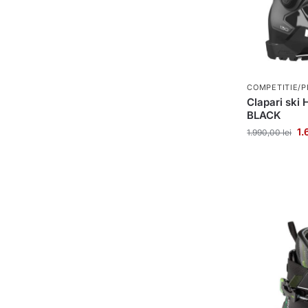
COMPETITIE/P
Clapari sk
BLACK
1
1.990,00
lei