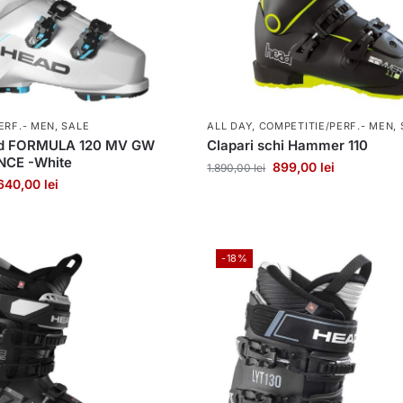
ERF.- MEN
,
SALE
ALL DAY
,
COMPETITIE/PERF.- MEN
,
ad FORMULA 120 MV GW
Clapari schi Hammer 110
CE -White
899,00
lei
1.890,00
lei
.640,00
lei
-18%