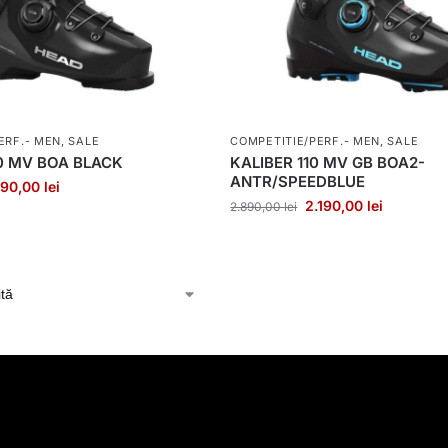
ERF.- MEN
,
SALE
COMPETITIE/PERF.- MEN
,
SALE
0 MV BOA BLACK
KALIBER 110 MV GB BOA2-
ANTR/SPEEDBLUE
790,00
lei
2.190,00
lei
2.890,00
lei