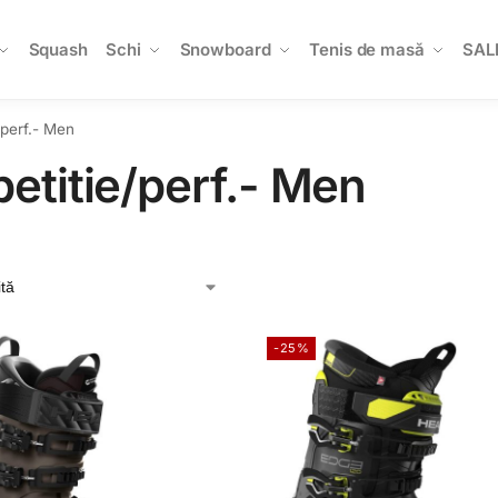
Squash
Schi
Snowboard
Tenis de masă
SAL
perf.- Men
titie/perf.- Men
-25%