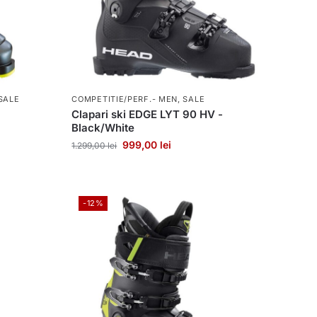
SALE
COMPETITIE/PERF.- MEN
,
SALE
Clapari ski EDGE LYT 90 HV -
Black/White
999,00
lei
1.299,00
lei
-12%