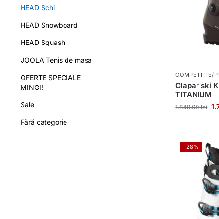
HEAD Schi
HEAD Snowboard
HEAD Squash
JOOLA Tenis de masa
COMPETITIE/P
OFERTE SPECIALE
Clapar ski
MINGI!
TITANIUM
Sale
1.
1.849,00
lei
Fără categorie
-28%