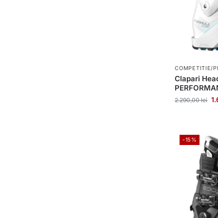
COMPETITIE/P
Clapari He
PERFORMAN
1
2.290,00
lei
-15%