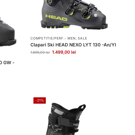
COMPETITIE/PERF.- MEN
,
SALE
Clapari Ski HEAD NEXO LYT 130 -An/Yl
1.499,00
lei
1.699,00
lei
30 GW -
-21%