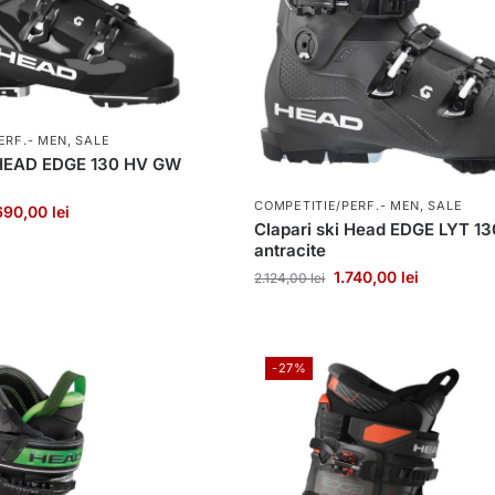
ERF.- MEN
,
SALE
i HEAD EDGE 130 HV GW
COMPETITIE/PERF.- MEN
,
SALE
.690,00
lei
Clapari ski Head EDGE LYT 1
antracite
1.740,00
lei
2.124,00
lei
-27%