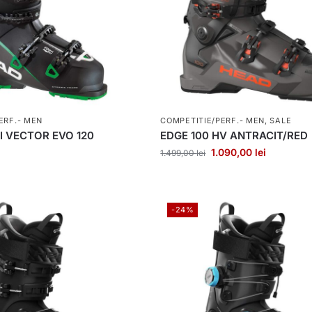
ERF.- MEN
COMPETITIE/PERF.- MEN
,
SALE
I VECTOR EVO 120
EDGE 100 HV ANTRACIT/RED
1.090,00
lei
1.499,00
lei
-24%