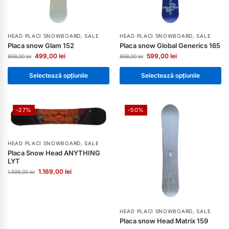
HEAD PLACI SNOWBOARD
,
SALE
HEAD PLACI SNOWBOARD
,
SALE
Placa snow Glam 152
Placa snow Global Generics 165
499,00
lei
599,00
lei
899,00
lei
899,00
lei
Selectează opțiunile
Selectează opțiunile
-27%
-50%
HEAD PLACI SNOWBOARD
,
SALE
Placa Snow Head ANYTHING
LYT
1.169,00
lei
1.599,00
lei
HEAD PLACI SNOWBOARD
,
SALE
Placa snow Head Matrix 159