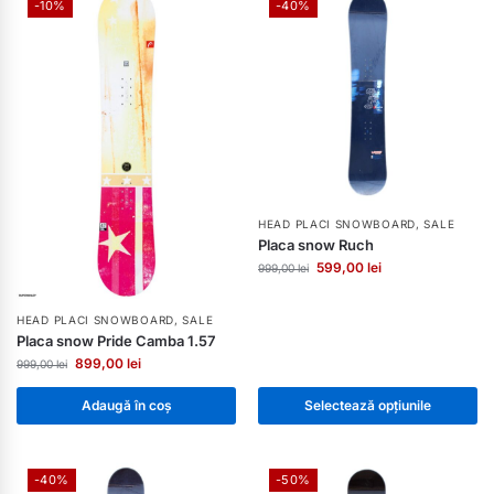
-10%
-40%
HEAD PLACI SNOWBOARD
,
SALE
Placa snow Ruch
599,00
lei
999,00
lei
HEAD PLACI SNOWBOARD
,
SALE
Placa snow Pride Camba 1.57
899,00
lei
999,00
lei
Adaugă în coș
Selectează opțiunile
-40%
-50%