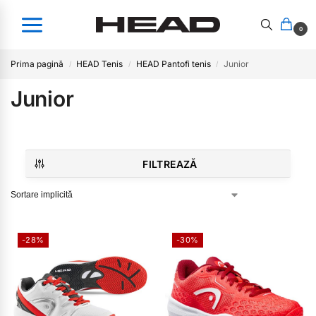
0
Prima pagină
HEAD Tenis
HEAD Pantofi tenis
Junior
/
/
/
Junior
FILTREAZĂ
-28%
-30%