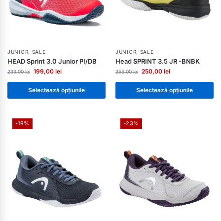
JUNIOR
,
SALE
JUNIOR
,
SALE
HEAD Sprint 3.0 Junior PI/DB
Head SPRINT 3.5 JR -BNBK
199,00
lei
250,00
lei
299,00
lei
355,00
lei
Selectează opțiunile
Selectează opțiunile
-19%
-23%