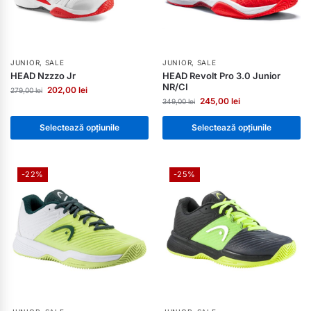
JUNIOR
,
SALE
JUNIOR
,
SALE
HEAD Nzzzo Jr
HEAD Revolt Pro 3.0 Junior
NR/CI
202,00
lei
279,00
lei
245,00
lei
349,00
lei
Selectează opțiunile
Selectează opțiunile
-22%
-25%