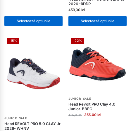
2026 -RDDR
459,00
lei
Selectează opțiunile
Selectează opțiunile
-15%
-22%
JUNIOR
,
SALE
Head Revolt PRO Clay 4.0
Junior-BBFC
355,00
lei
455,00
lei
JUNIOR
,
SALE
Head REVOLT PRO 5.0 CLAY Jr
2026- WHNV