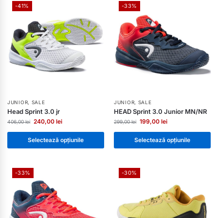
-41%
-33%
JUNIOR
,
SALE
JUNIOR
,
SALE
Head Sprint 3.0 jr
HEAD Sprint 3.0 Junior MN/NR
240,00
lei
199,00
lei
406,00
lei
299,00
lei
Selectează opțiunile
Selectează opțiunile
-33%
-30%