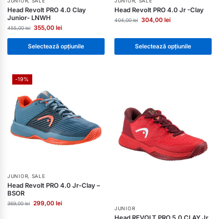
JUNIOR
,
SALE
JUNIOR
,
SALE
Head Revolt PRO 4.0 Clay
Head Revolt PRO 4.0 Jr -Clay
Junior- LNWH
304,00
lei
404,00
lei
355,00
lei
455,00
lei
Selectează opțiunile
Selectează opțiunile
-19%
JUNIOR
,
SALE
Head Revolt PRO 4.0 Jr-Clay –
BSOR
299,00
lei
369,00
lei
JUNIOR
Head REVOLT PRO 5.0 CLAY Jr