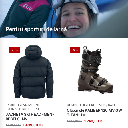
Pentru sporturi de iarnă
-21%
-6%
JACHETE/PANTALONI
COMPETITIE/PERF.- MEN
,
SALE
SCHI/AFTERSCHI
,
SALE
Clapar ski KALIBER 120 MV GW
JACHETA SKI HEAD -MEN-
TITANIUM
REBELS -NV
1.740,00
lei
1.849,00
lei
1.499,00
lei
1.899,00
lei