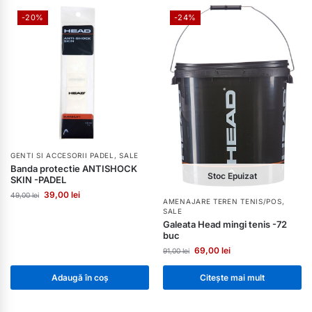
-20%
-24%
GENTI SI ACCESORII PADEL
,
SALE
Banda protectie ANTISHOCK
Stoc Epuizat
SKIN -PADEL
39,00
lei
49,00
lei
AMENAJARE TEREN TENIS/POS
,
SALE
Galeata Head mingi tenis -72
buc
69,00
lei
91,00
lei
Adaugă în coș
Citește mai mult