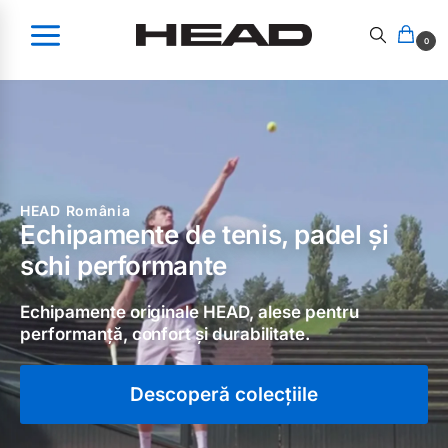
0
HEAD România
Echipamente de tenis, padel și
schi performante
Echipamente originale HEAD, alese pentru
performanță, confort și durabilitate.
Descoperă colecțiile