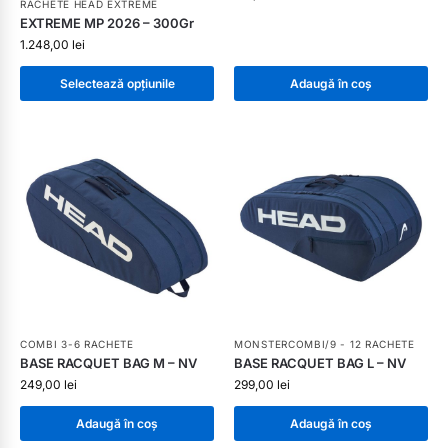
RACHETE HEAD EXTREME
EXTREME MP 2026 – 300Gr
1.248,00
lei
Selectează opțiunile
Adaugă în coș
COMBI 3-6 RACHETE
MONSTERCOMBI/9 - 12 RACHETE
BASE RACQUET BAG M – NV
BASE RACQUET BAG L – NV
249,00
lei
299,00
lei
Adaugă în coș
Adaugă în coș