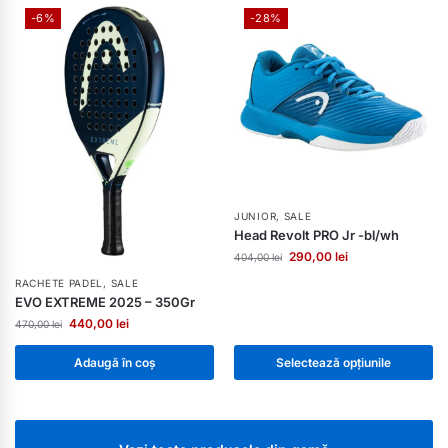
-6%
-28%
JUNIOR
,
SALE
Head Revolt PRO Jr -bl/wh
290,00
lei
404,00
lei
RACHETE PADEL
,
SALE
EVO EXTREME 2025 – 350Gr
440,00
lei
470,00
lei
Adaugă în coș
Selectează opțiunile