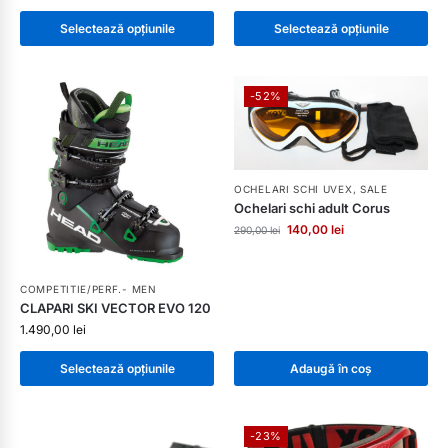
Selectează opțiunile
Selectează opțiunile
-52%
OCHELARI SCHI UVEX
,
SALE
Ochelari schi adult Corus
140,00
lei
290,00
lei
COMPETITIE/PERF.- MEN
CLAPARI SKI VECTOR EVO 120
1.490,00
lei
Selectează opțiunile
Adaugă în coș
-23%