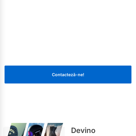
Contacteză-ne!
Devino