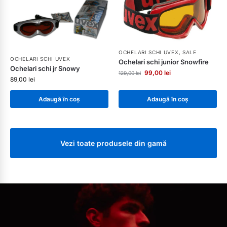
OCHELARI SCHI UVEX
,
SALE
OCHELARI SCHI UVEX
Ochelari schi junior Snowfire
Ochelari schi jr Snowy
99,00
lei
129,00
lei
89,00
lei
Adaugă în coș
Adaugă în coș
Vezi toate produsele din gamă