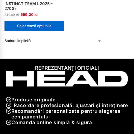
INSTINCT TEAM L 2025 –
270Gr
569,00
lei
849,00
lei
Selectează opțiunile
REPREZENTANȚI OFICIALI
Produse originale
Racordare profesională, ajustări și întreținere
Recomandări personalizate pentru alegerea
echipamentului
Comandă online simplă & sigură