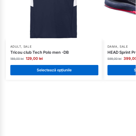
ADULT
,
SALE
DAMA
,
SALE
Tricou club Tech Polo men -DB
HEAD Sprint P
129,00
lei
399,0
189,00
lei
599,00
lei
Selectează opțiunile
S