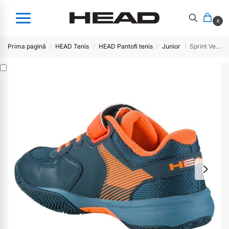
0
Prima pagină
HEAD Tenis
HEAD Pantofi tenis
Junior
Sprint Velcro 3.0 BSOR
/
/
/
/