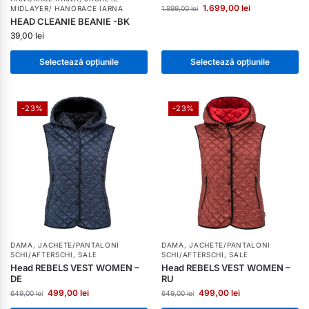
1.699,00
lei
MIDLAYER/ HANORACE IARNA
1.899,00
lei
HEAD CLEANIE BEANIE -BK
39,00
lei
Selectează opțiunile
Selectează opțiunile
-23%
-23%
DAMA
,
JACHETE/PANTALONI
DAMA
,
JACHETE/PANTALONI
SCHI/AFTERSCHI
,
SALE
SCHI/AFTERSCHI
,
SALE
Head REBELS VEST WOMEN –
Head REBELS VEST WOMEN –
DE
RU
499,00
lei
499,00
lei
649,00
lei
649,00
lei