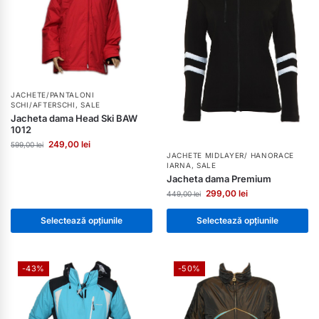
JACHETE/PANTALONI
SCHI/AFTERSCHI
,
SALE
Jacheta dama Head Ski BAW
1012
249,00
lei
599,00
lei
JACHETE MIDLAYER/ HANORACE
IARNA
,
SALE
Jacheta dama Premium
299,00
lei
449,00
lei
Selectează opțiunile
Selectează opțiunile
-43%
-50%