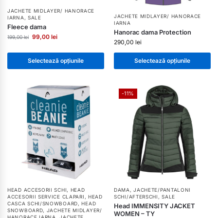
JACHETE MIDLAYER/ HANORACE
JACHETE MIDLAYER/ HANORACE
IARNA
,
SALE
IARNA
Fleece dama
Hanorac dama Protection
99,00
lei
199,00
lei
290,00
lei
Selectează opțiunile
Selectează opțiunile
-11%
HEAD ACCESORII SCHI
,
HEAD
DAMA
,
JACHETE/PANTALONI
ACCESORII SERVICE CLAPARI
,
HEAD
SCHI/AFTERSCHI
,
SALE
CASCA SCHI/SNOWBOARD
,
HEAD
Head IMMENSITY JACKET
SNOWBOARD
,
JACHETE MIDLAYER/
WOMEN – TY
HANORACE IARNA
,
JACHETE