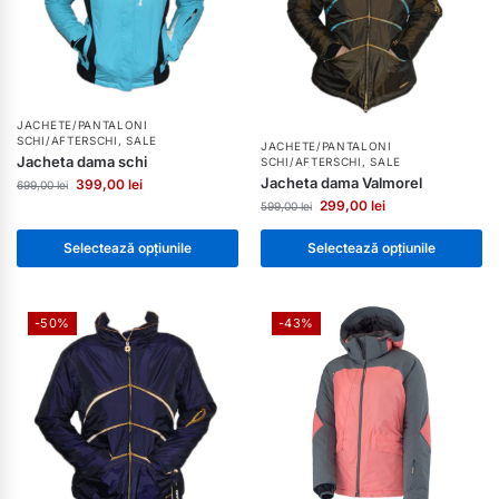
JACHETE/PANTALONI
SCHI/AFTERSCHI
,
SALE
JACHETE/PANTALONI
Jacheta dama schi
SCHI/AFTERSCHI
,
SALE
Jacheta dama Valmorel
399,00
lei
699,00
lei
299,00
lei
599,00
lei
Selectează opțiunile
Selectează opțiunile
-50%
-43%