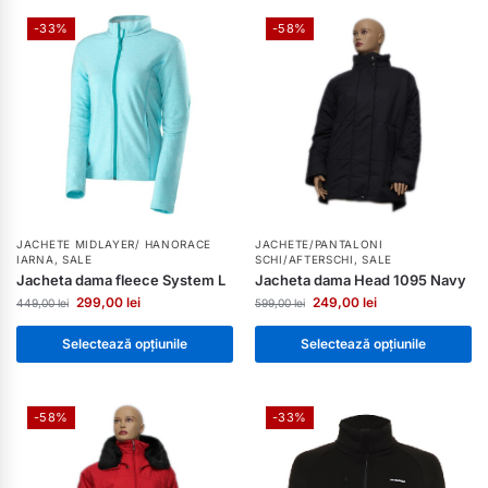
-33%
-58%
JACHETE MIDLAYER/ HANORACE
JACHETE/PANTALONI
IARNA
,
SALE
SCHI/AFTERSCHI
,
SALE
Jacheta dama fleece System L
Jacheta dama Head 1095 Navy
299,00
lei
249,00
lei
449,00
lei
599,00
lei
Selectează opțiunile
Selectează opțiunile
-58%
-33%