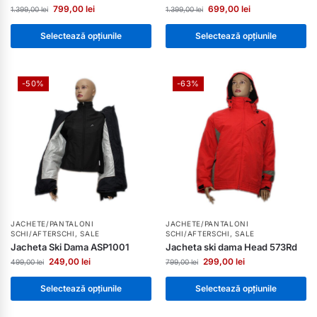
799,00
lei
699,00
lei
1.399,00
lei
1.399,00
lei
Selectează opțiunile
Selectează opțiunile
-50%
-63%
JACHETE/PANTALONI
JACHETE/PANTALONI
SCHI/AFTERSCHI
,
SALE
SCHI/AFTERSCHI
,
SALE
Jacheta Ski Dama ASP1001
Jacheta ski dama Head 573Rd
249,00
lei
299,00
lei
499,00
lei
799,00
lei
Selectează opțiunile
Selectează opțiunile