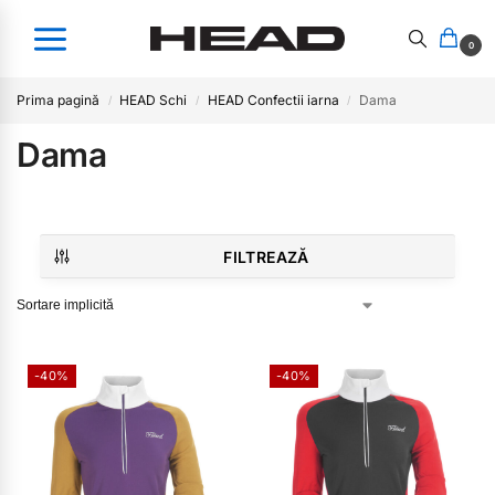
0
Prima pagină
HEAD Schi
HEAD Confectii iarna
Dama
/
/
/
Dama
FILTREAZĂ
-40%
-40%