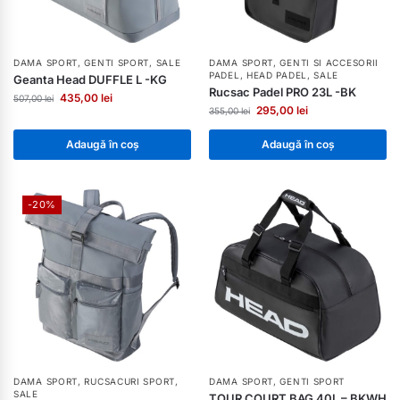
DAMA SPORT
,
GENTI SPORT
,
SALE
DAMA SPORT
,
GENTI SI ACCESORII
PADEL
,
HEAD PADEL
,
SALE
Geanta Head DUFFLE L -KG
Rucsac Padel PRO 23L -BK
435,00
lei
507,00
lei
295,00
lei
355,00
lei
Adaugă în coș
Adaugă în coș
-20%
DAMA SPORT
,
RUCSACURI SPORT
,
DAMA SPORT
,
GENTI SPORT
SALE
TOUR COURT BAG 40L – BKWH