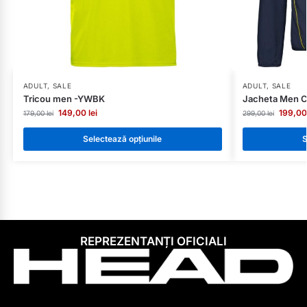
ADULT
,
SALE
ADULT
,
SALE
Tricou men -YWBK
Jacheta Men C
149,00
lei
199,0
179,00
lei
299,00
lei
Selectează opțiunile
S
REPREZENTANȚI OFICIALI