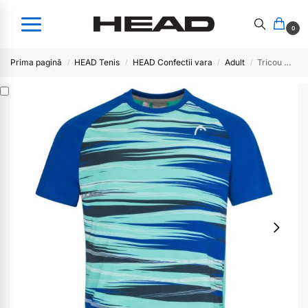
0
Prima pagină
HEAD Tenis
HEAD Confectii vara
Adult
Tricou Men TOPSPIN – ROXV
/
/
/
/