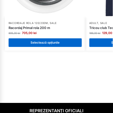
RACORDAJE ROLA 120/200M
,
SALE
ADULT
,
SALE
Racordaj Primal rola 200 m
Tricou club Te
705,00
lei
129,00
905,00
lei
189,00
lei
Selectează opțiunile
S
REPREZENTANȚI OFICIALI