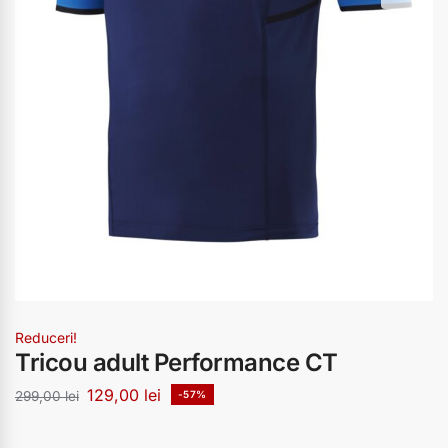
Reduceri!
Tricou adult Performance CT
129,00
lei
299,00
lei
-57%