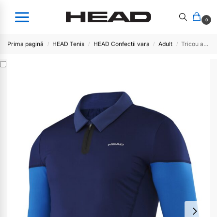
0
Prima pagină
HEAD Tenis
HEAD Confectii vara
Adult
Tricou adult Performance CT
/
/
/
/