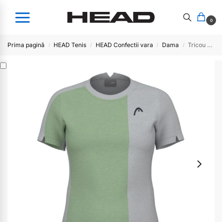
0
Prima pagină
HEAD Tenis
HEAD Confectii vara
Dama
Tricou Head dama PLAY Tech – CEGR
/
/
/
/