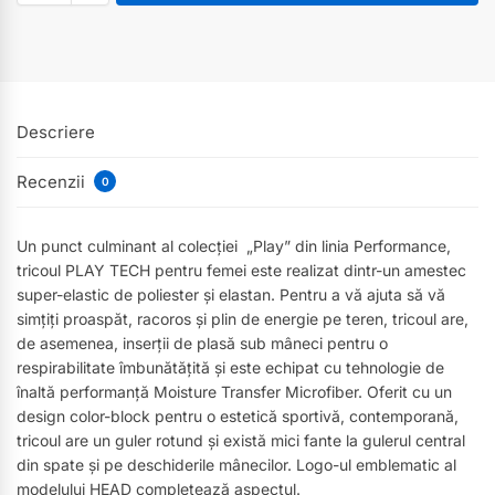
Descriere
Recenzii
0
Un punct culminant al colecției „Play” din linia Performance,
tricoul PLAY TECH pentru femei este realizat dintr-un amestec
super-elastic de poliester și elastan. Pentru a vă ajuta să vă
simțiți proaspăt, racoros și plin de energie pe teren, tricoul are,
de asemenea, inserții de plasă sub mâneci pentru o
respirabilitate îmbunătățită și este echipat cu tehnologie de
înaltă performanță Moisture Transfer Microfiber. Oferit cu un
design color-block pentru o estetică sportivă, contemporană,
tricoul are un guler rotund și există mici fante la gulerul central
din spate și pe deschiderile mânecilor. Logo-ul emblematic al
modelului HEAD completează aspectul.