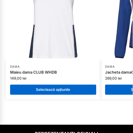
DAMA
DAMA
Maieu dama CLUB WHDB
Jacheta dama
149,00
lei
269,00
lei
Selectează opțiunile
S