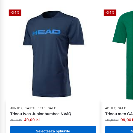
-34%
-34%
JUNIOR
,
BAIETI
,
FETE
,
SALE
ADULT
,
SALE
Tricou Ivan Junior bumbac NVAQ
Tricou men CA
49,00
lei
99,00
74,00
lei
149,00
lei
Selectează opțiunile
S