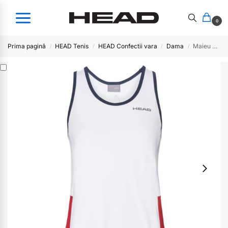
0
Prima pagină
HEAD Tenis
HEAD Confectii vara
Dama
Maieu dama CLUB WHRD
/
/
/
/