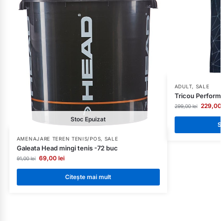
ADULT
,
SALE
Tricou Perfor
229,0
299,00
lei
Stoc Epuizat
S
AMENAJARE TEREN TENIS/POS
,
SALE
Galeata Head mingi tenis -72 buc
69,00
lei
91,00
lei
Citește mai mult