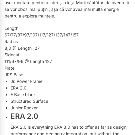
ușor montate pentru a intra și a ieși. Marii căutători de aventură
se vor obosi mai puțin , așa că vor avea mai multă energie
pentru a explora muntele.
Length
67/77/87/97/107/117/127/137/147/157
Radius
8,0 @ Length 127
Sidecut
111/67/96 @ Length 127
Plate
JRS Base
Jr. Power Frame
ERA 2.0
E Base black
Structured Surface
Junior Rocker
ERA 2.0
ERA 2.0 is everything ERA 3.0 has to offer as far as design,
performance and geometry integration, but without the