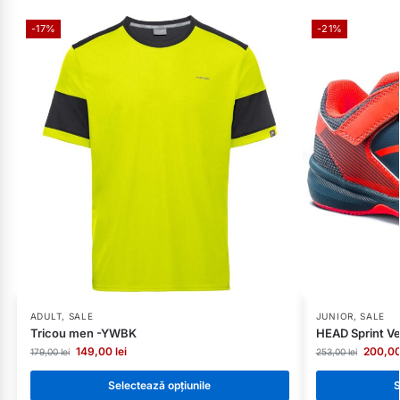
-17%
-21%
ADULT
,
SALE
JUNIOR
,
SALE
Tricou men -YWBK
HEAD Sprint Ve
149,00
lei
200,0
179,00
lei
253,00
lei
Selectează opțiunile
S