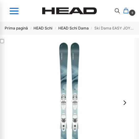
0
Prima pagină
HEAD Schi
HEAD Schi Dama
Ski Dama EASY JOY SLR – BB Joy Pro
/
/
/