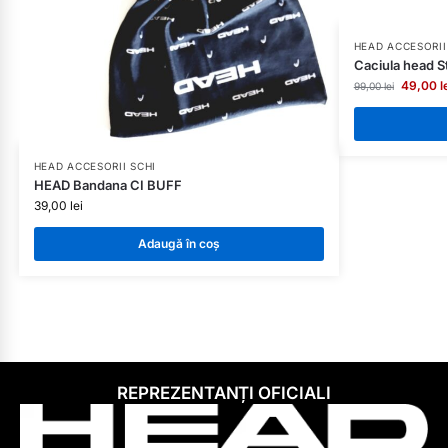
HEAD ACCESORII
Caciula head St
49,00
l
99,00
lei
HEAD ACCESORII SCHI
HEAD Bandana CI BUFF
39,00
lei
Adaugă în coș
REPREZENTANȚI OFICIALI