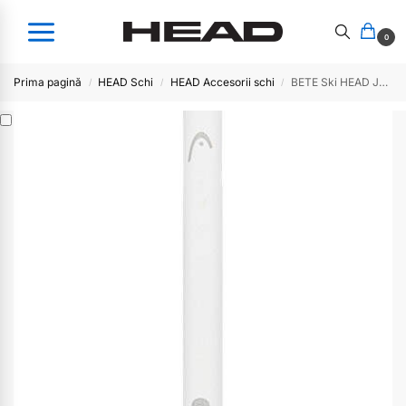
0
Prima pagină
HEAD Schi
HEAD Accesorii schi
BETE Ski HEAD JOY- white
/
/
/