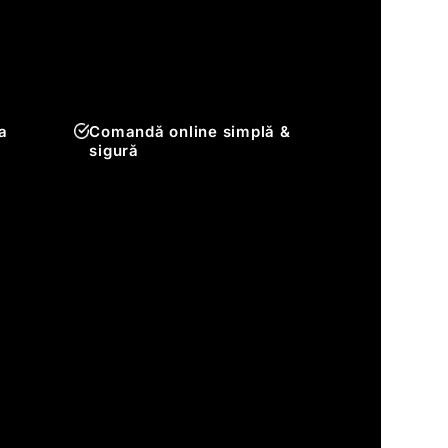
a
Comandă online simplă &
sigură