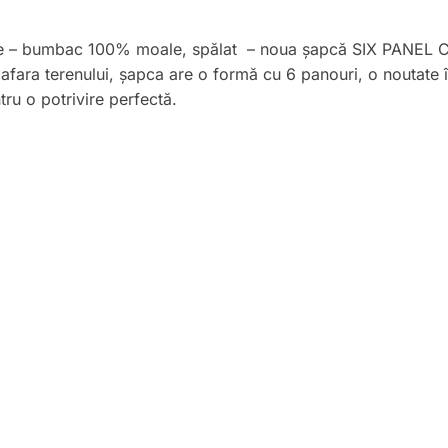
cție – bumbac 100% moale, spălat – noua șapcă SIX PANEL 
afara terenului, șapca are o formă cu 6 panouri, o noutate î
ru o potrivire perfectă.