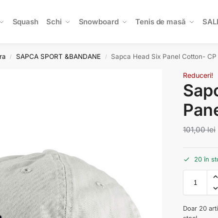
Squash
Schi
Snowboard
Tenis de masă
SAL
ra
SAPCA SPORT &BANDANE
Sapca Head Six Panel Cotton- CP
/
/
Reduceri!
Sapc
Pane
101,00
lei
20 în st
Doar 20 art