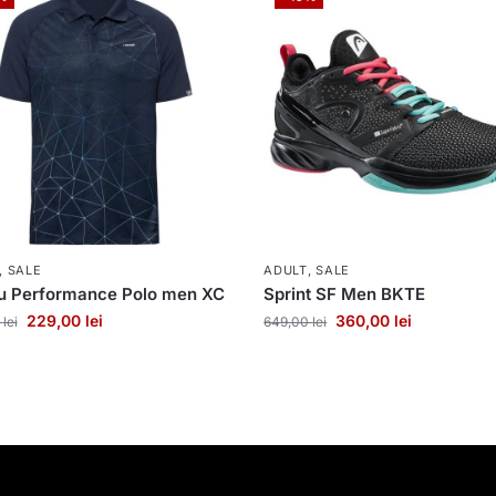
,
SALE
ADULT
,
SALE
ou Performance Polo men XC
Sprint SF Men BKTE
229,00
lei
360,00
lei
0
lei
649,00
lei