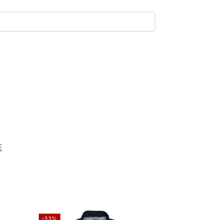
E
-33%