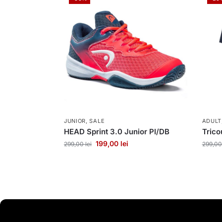
JUNIOR
,
SALE
ADULT
HEAD Sprint 3.0 Junior PI/DB
Tric
199,00
lei
299,00
lei
299,0