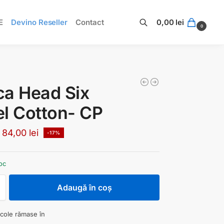
E
Devino Reseller
Contact
0,00
lei
0
Caută
a Head Six
l Cotton- CP
84,00
lei
-17%
oc
Adaugă în coș
icole rămase în