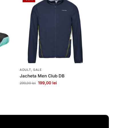
ADULT
,
SALE
Jacheta Men Club DB
199,00
lei
299,00
lei