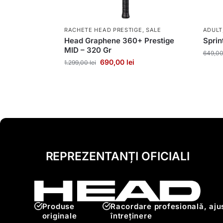
RACHETE HEAD PRESTIGE
,
SALE
ADULT
Head Graphene 360+ Prestige
Spri
MID – 320 Gr
649,0
690,00
lei
1.299,00
lei
REPREZENTANȚI OFICIALI
Produse
Racordare profesională, ajus
originale
întreținere