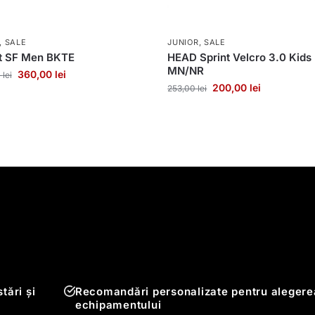
,
SALE
JUNIOR
,
SALE
nt SF Men BKTE
HEAD Sprint Velcro 3.0 Kids
MN/NR
360,00
lei
0
lei
200,00
lei
253,00
lei
tări și
Recomandări personalizate pentru alegere
echipamentului