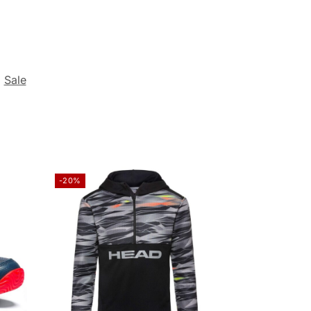
,
Sale
-20%