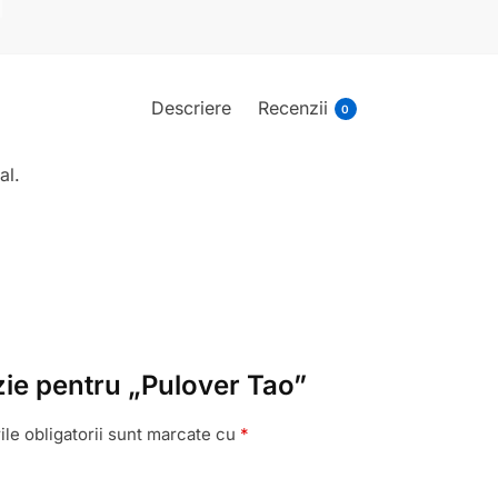
Descriere
Recenzii
0
al.
nzie pentru „Pulover Tao”
le obligatorii sunt marcate cu
*