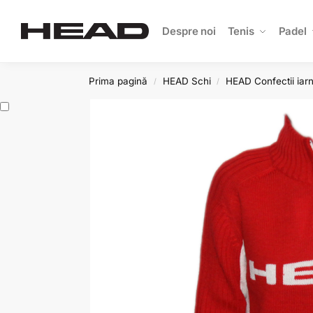
Search
Despre noi
Tenis
Padel
Prima pagină
HEAD Schi
HEAD Confectii iar
/
/