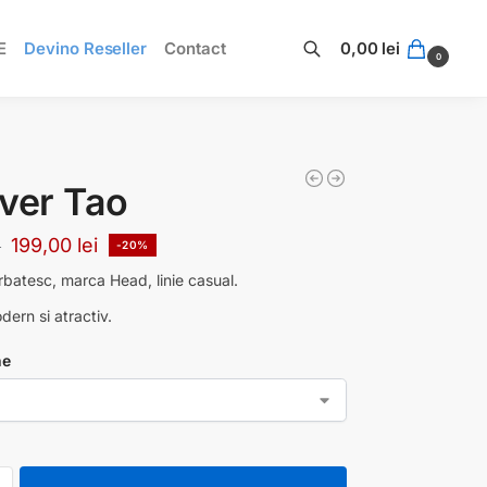
E
Devino Reseller
Contact
0,00
lei
0
Caută
ver Tao
199,00
lei
i
-20%
rbatesc, marca Head, linie casual.
ern si atractiv.
ne