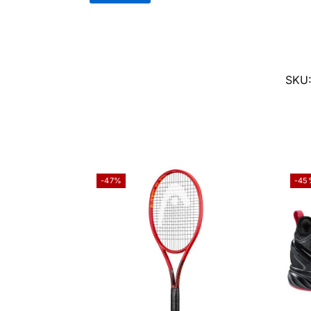
SKU
-47%
-45