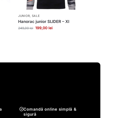
JUNIOR
,
SALE
Hanorac junior SLIDER – XI
199,00
lei
249,00
lei
a
Comandă online simplă &
sigură