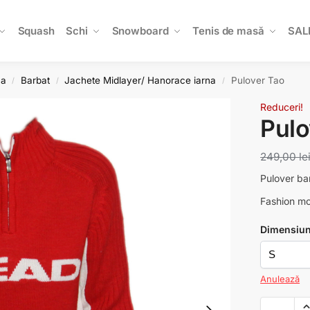
Squash
Schi
Snowboard
Tenis de masă
SAL
na
Barbat
Jachete Midlayer/ Hanorace iarna
Pulover Tao
/
/
/
Reduceri!
Pulo
249,00
le
Pulover ba
Fashion mod
Dimensiu
Anulează