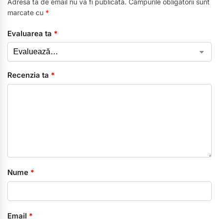
Adresa ta de email nu va fi publicată.
Câmpurile obligatorii sunt
marcate cu
*
Evaluarea ta
*
Recenzia ta
*
Nume
*
Email
*