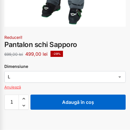
Reduceri!
Pantalon schi Sapporo
499,00
lei
699,00
lei
-29%
Dimensiune
Anulează
Adaugă în coș