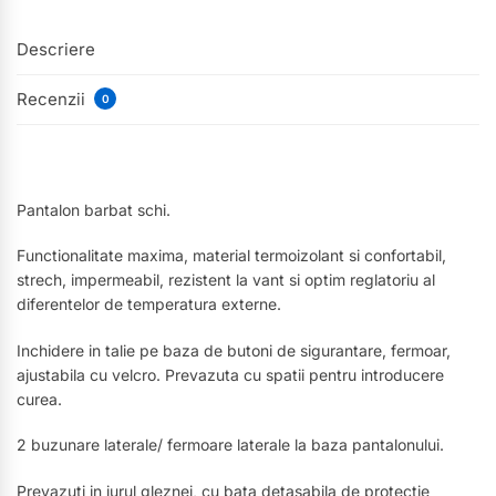
Descriere
Recenzii
0
Pantalon barbat schi.
Functionalitate maxima, material termoizolant si confortabil,
strech, impermeabil, rezistent la vant si optim reglatoriu al
diferentelor de temperatura externe.
Inchidere in talie pe baza de butoni de sigurantare, fermoar,
ajustabila cu velcro. Prevazuta cu spatii pentru introducere
curea.
2 buzunare laterale/ fermoare laterale la baza pantalonului.
Prevazuti in jurul gleznei, cu bata detasabila de protectie