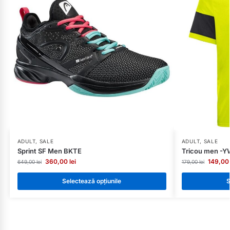
ADULT
,
SALE
ADULT
,
SALE
Sprint SF Men BKTE
Tricou men -
360,00
lei
149,0
649,00
lei
179,00
lei
Selectează opțiunile
S