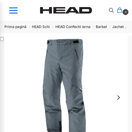
0
Prima pagină
HEAD Schi
HEAD Confectii iarna
Barbat
Jachete/pantaloni schi/afterschi
/
/
/
/