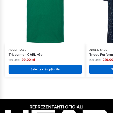
ADULT
,
SALE
ADULT
,
SALE
Tricou men CARL -Ge
Tricou Perfor
99,00
lei
229,0
149,00
lei
299,00
lei
Selectează opțiunile
S
REPREZENTANȚI OFICIALI