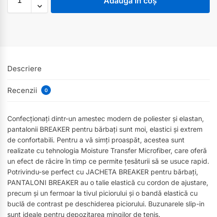
Adaugă în coș
Descriere
Recenzii
0
Confecționați dintr-un amestec modern de poliester și elastan,
pantalonii BREAKER pentru bărbați sunt moi, elastici și extrem
de confortabili. Pentru a vă simți proaspăt, acestea sunt
realizate cu tehnologia Moisture Transfer Microfiber, care oferă
un efect de răcire în timp ce permite țesăturii să se usuce rapid.
Potrivindu-se perfect cu JACHETA BREAKER pentru bărbați,
PANTALONI BREAKER au o talie elastică cu cordon de ajustare,
precum și un fermoar la tivul piciorului și o bandă elastică cu
buclă de contrast pe deschiderea piciorului. Buzunarele slip-in
sunt ideale pentru depozitarea mingilor de tenis.