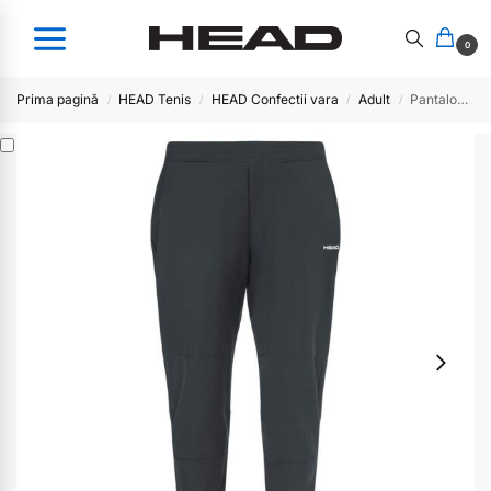
0
Prima pagină
HEAD Tenis
HEAD Confectii vara
Adult
Pantalon BREAKER Men- BK
/
/
/
/