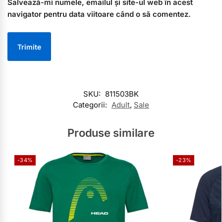
Salvează-mi numele, emailul și site-ul web în acest
navigator pentru data viitoare când o să comentez.
SKU:
811503BK
Categorii:
Adult
,
Sale
Produse similare
-34%
-23%