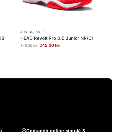
JUNIOR
,
SALE
DB
HEAD Revolt Pro 3.0 Junior NR/CI
245,00
lei
349,00
lei
a
Comandă online simplă &