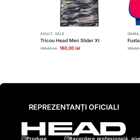
ADULT
,
SALE
DAMA
Tricou Head Men Slider XI
Fust
160,00
lei
199,00
lei
199,0
REPREZENTANȚI OFICIALI
Produse
Racordare profesională, ajus