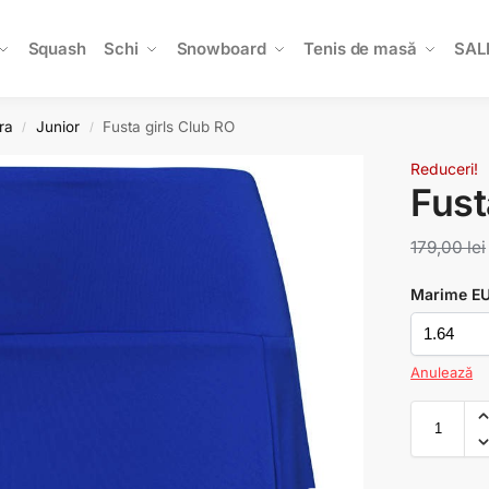
Squash
Schi
Snowboard
Tenis de masă
SAL
ra
Junior
Fusta girls Club RO
/
/
Reduceri!
Fust
179,00
lei
Marime E
Anulează