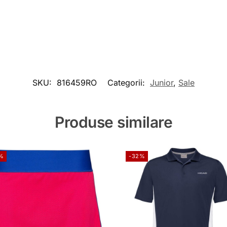
SKU:
816459RO
Categorii:
Junior
,
Sale
Produse similare
%
-32%