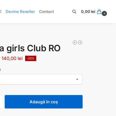
E
Devino Reseller
Contact
0,00
lei
0
Caută
a girls Club RO
140,00
lei
-22%
U
Adaugă în coș