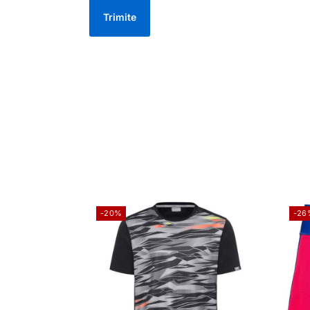
-20%
-26