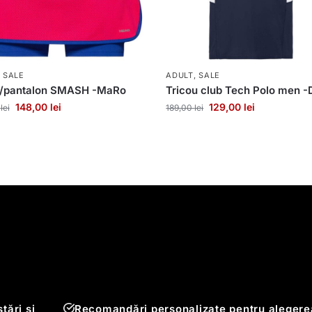
,
SALE
ADULT
,
SALE
a/pantalon SMASH -MaRo
Tricou club Tech Polo men -
148,00
lei
129,00
lei
0
lei
189,00
lei
tări și
Recomandări personalizate pentru alegere