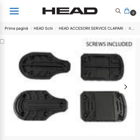
0
Prima pagină
HEAD Schi
HEAD ACCESORII SERVICE CLAPARI
KIT HEEL/TOE TAP RR1/TR11 W7
/
/
/