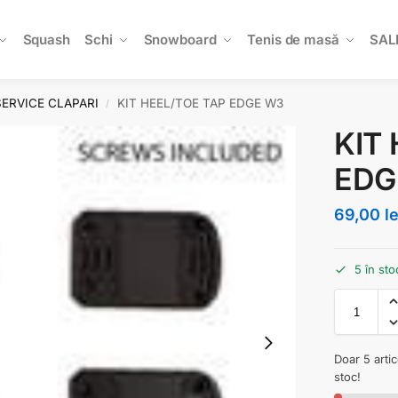
Squash
Schi
Snowboard
Tenis de masă
SAL
SERVICE CLAPARI
KIT HEEL/TOE TAP EDGE W3
/
KIT
EDG
69,00
le
5 în sto
Doar 5 arti
stoc!