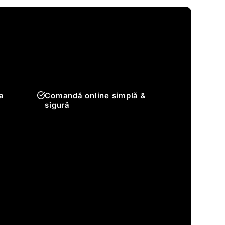
a
Comandă online simplă &
sigură