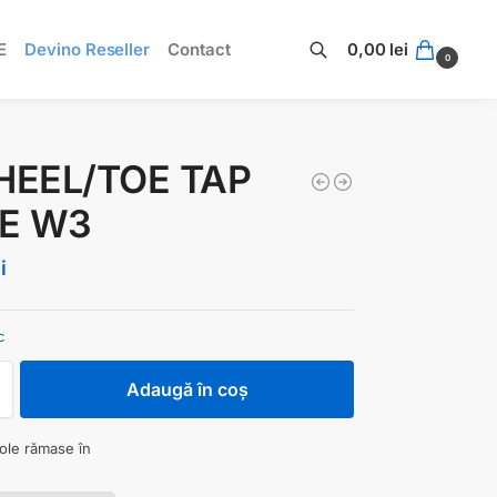
E
Devino Reseller
Contact
0,00
lei
0
Caută
 HEEL/TOE TAP
E W3
i
c
Adaugă în coș
cole rămase în