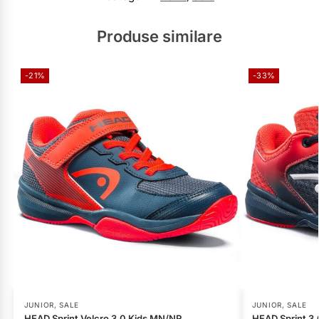
Produse similare
-21%
-33%
JUNIOR
,
SALE
JUNIOR
,
SALE
HEAD Sprint Velcro 3.0 Kids MN/NR
HEAD Sprint 3