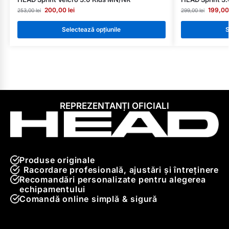
200,00
lei
199,0
253,00
lei
299,00
lei
Selectează opțiunile
S
REPREZENTANȚI OFICIALI
Produse originale
Racordare profesională, ajustări și întreținere
Recomandări personalizate pentru alegerea
echipamentului
Comandă online simplă & sigură