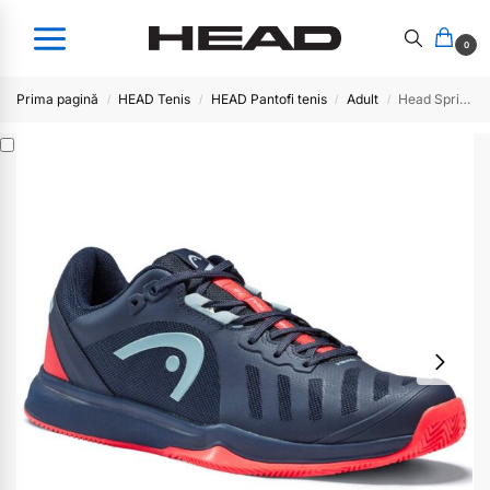
0
Prima pagină
HEAD Tenis
HEAD Pantofi tenis
Adult
Head Sprint TEAM 3.0 DBNR
/
/
/
/