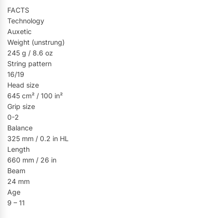
FACTS
Technology
Auxetic
Weight (unstrung)
245 g / 8.6 oz
String pattern
16/19
Head size
645 cm² / 100 in²
Grip size
0-2
Balance
325 mm / 0.2 in HL
Length
660 mm / 26 in
Beam
24 mm
Age
9 – 11