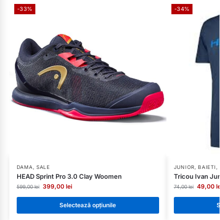
-33%
-34%
DAMA
,
SALE
JUNIOR
,
BAIETI
,
HEAD Sprint Pro 3.0 Clay Woomen
Tricou Ivan J
399,00
lei
49,00
l
599,00
lei
74,00
lei
Selectează opțiunile
S