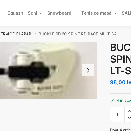
Squash
Schi
Snowboard
Tenis de masă
SAL
SERVICE CLAPARI
BUCKLE RD1/C SPINE RD RACE MI LT-SA
/
BUC
SPI
LT-
98,00
l
4 în sto
Doar 4 arti