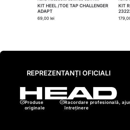
KIT HEEL /TOE TAP CHALLENGER
KIT 
ADAPT
2322
69,00
lei
179,
REPREZENTANȚI OFICIALI
Produse
Racordare profesională, ajus
originale
întreținere