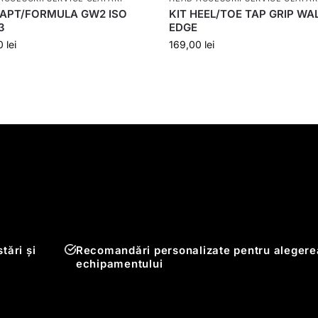
RAPT/FORMULA GW2 ISO
KIT HEEL/TOE TAP GRIP WA
3
EDGE
00
lei
169,00
lei
tări și
Recomandări personalizate pentru alegere
echipamentului