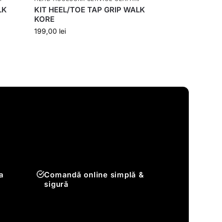
LK
KIT HEEL/TOE TAP GRIP WALK
KORE
199,00
lei
a
Comandă online simplă &
sigură