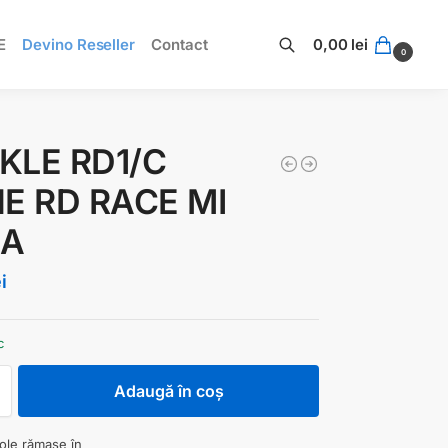
E
Devino Reseller
Contact
0,00
lei
0
Caută
KLE RD1/C
NE RD RACE MI
SA
ei
c
Adaugă în coș
cole rămase în