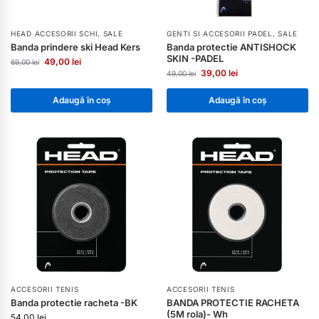
HEAD ACCESORII SCHI
,
SALE
GENTI SI ACCESORII PADEL
,
SALE
Banda prindere ski Head Kers
Banda protectie ANTISHOCK
SKIN -PADEL
49,00
lei
69,00
lei
39,00
lei
49,00
lei
Adaugă în coș
Adaugă în coș
ACCESORII TENIS
ACCESORII TENIS
Banda protectie racheta -BK
BANDA PROTECTIE RACHETA
(5M rola)- Wh
54,00
lei