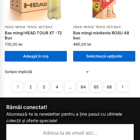
HEAD MINGI TENIS SET/BAX
HEAD MINGI TENIS SET/BAX
Bax mingi HEAD TOUR XT -72
Bax mingi minitenis ROSU 48
Buc
buc
720,00
lei
460,00
lei
Adaugă în coș
Selectează opțiunile
1
2
3
4
…
64
65
66
Rămâi conectat!
Abonează-te la newsletter pentru a ține pasul cu ultimele
colecții și oferte speciale!