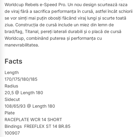
Worldcup Rebels e-Speed ​​Pro. Un nou design scurtează raza
de viraj fără a sacrifica performanța în cursă, astfel încât schiorii
se vor simți mai puțin obosiți făcând viraj lungi și scurte toată
ziua. Construcția de cursă include un miez din lemn de
brad/fag, Titanal, pereți laterali durabili și o placă de cursă
Worldcup, combinând puterea și performanța cu
manevrabilitatea.
Facts
Length
170/175/180/185
Radius
20,5 @ Length 180
Sidecut
108/65/93 @ Length 180
Plate
RACEPLATE WCR 14 SHORT
Bindings FREEFLEX ST 14 BR.85
100907