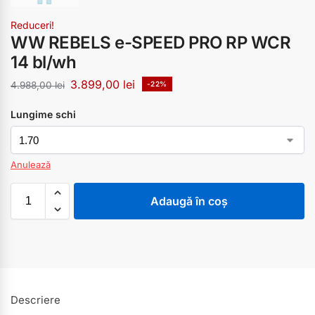
Reduceri!
WW REBELS e-SPEED PRO RP WCR
14 bl/wh
3.899,00
lei
4.988,00
lei
-22%
Lungime schi
Anulează
Adaugă în coș
Descriere