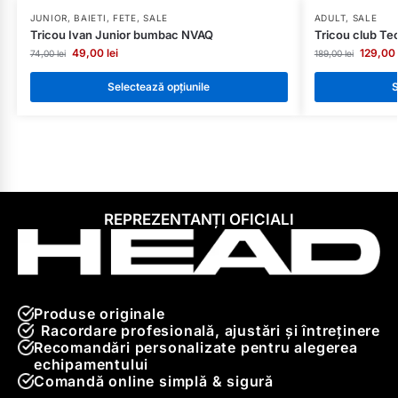
JUNIOR
,
BAIETI
,
FETE
,
SALE
ADULT
,
SALE
Tricou Ivan Junior bumbac NVAQ
Tricou club Te
49,00
lei
129,00
74,00
lei
189,00
lei
Selectează opțiunile
S
REPREZENTANȚI OFICIALI
Produse originale
Racordare profesională, ajustări și întreținere
Recomandări personalizate pentru alegerea
echipamentului
Comandă online simplă & sigură