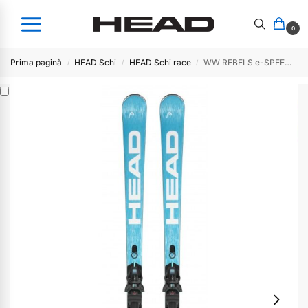
0
Prima pagină
HEAD Schi
HEAD Schi race
WW REBELS e-SPEED PRO RP WCR 14 bl/wh
/
/
/