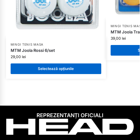
MINGI TENIS MA
MTM Joola Trai
39,00
lei
MINGI TENIS MASA
MTM Joola Rossi 6/set
S
29,00
lei
Selectează opțiunile
REPREZENTANȚI OFICIALI