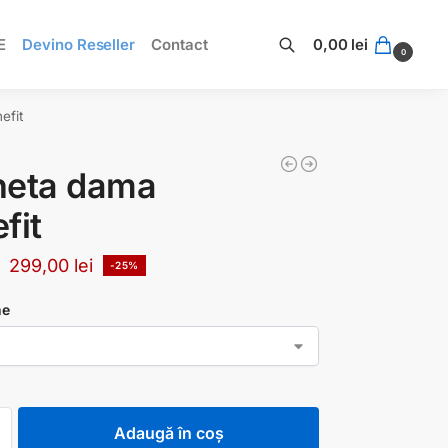
E
Devino Reseller
Contact
0,00
lei
0
Caută
efit
heta dama
fit
299,00
lei
i
-25%
ne
Adaugă în coș