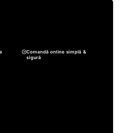
a
Comandă online simplă &
sigură