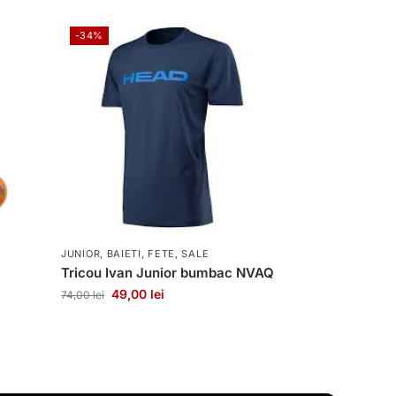
-34%
JUNIOR
,
BAIETI
,
FETE
,
SALE
Tricou Ivan Junior bumbac NVAQ
49,00
lei
74,00
lei