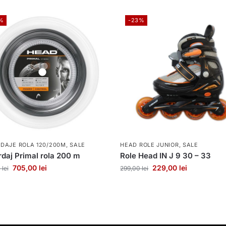
%
-23%
DAJE ROLA 120/200M
,
SALE
HEAD ROLE JUNIOR
,
SALE
daj Primal rola 200 m
Role Head IN J 9 30 – 33
705,00
lei
229,00
lei
0
lei
299,00
lei