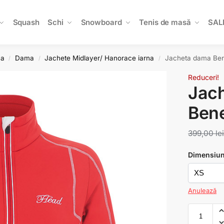
Squash
Schi
Snowboard
Tenis de masă
SAL
na
Dama
Jachete Midlayer/ Hanorace iarna
Jacheta dama Ben
/
/
/
Reduceri!
Jac
Bene
399,00
le
Dimensiu
Anulează