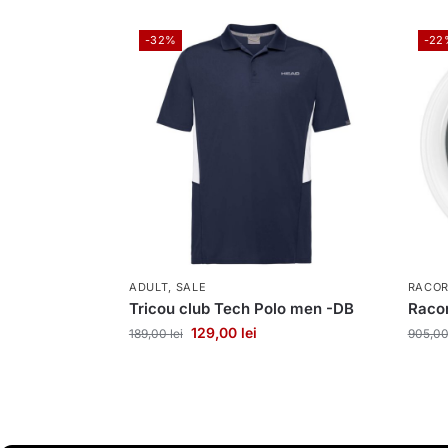
-32%
-22
ADULT
,
SALE
RACOR
Tricou club Tech Polo men -DB
Racor
129,00
lei
189,00
lei
905,0