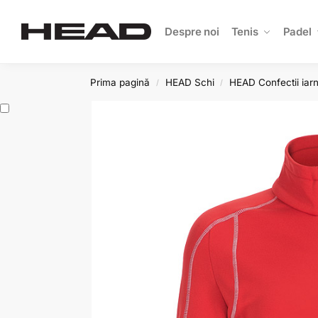
Search
Despre noi
Tenis
Padel
Prima pagină
HEAD Schi
HEAD Confectii iar
/
/