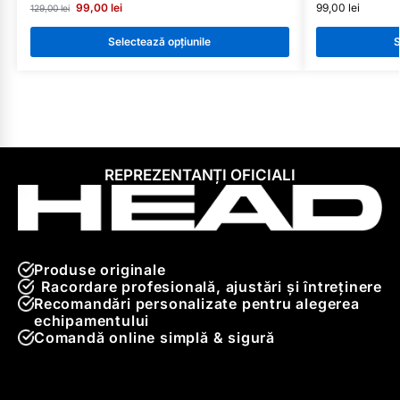
99,00
lei
99,00
lei
129,00
lei
Selectează opțiunile
S
REPREZENTANȚI OFICIALI
Produse originale
Racordare profesională, ajustări și întreținere
Recomandări personalizate pentru alegerea
echipamentului
Comandă online simplă & sigură