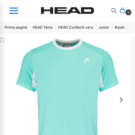
0
Prima pagină
HEAD Tenis
HEAD Confectii vara
Junior
Baieti
Tr
/
/
/
/