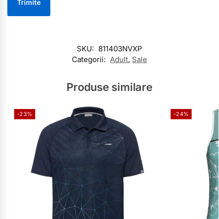
SKU:
811403NVXP
Categorii:
Adult
,
Sale
Produse similare
-23%
-24%