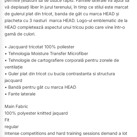
permite țesăturii să se usuce rapid. Fantele laterale vă ajută să
vă deplasați liber în jurul terenului, în timp ce stilul este marcat
de gulerul plat din tricot, banda de gât cu marca HEAD și
placheta cu 3 nasturi marca HEAD. Logo-ul emblematic de la
HEAD completează aspectul unui tricou polo care vine într-o
gamă de culori.
• Jacquard tricotat 100% poliester
• Tehnologia Moisture Transfer Microfiber
• Tehnologie de cartografiere corporală pentru zonele de
ventilație
• Guler plat din tricot cu bucla contrastanta si structura
jacquard
• Bandă pentru gât cu marca HEAD
• Fante laterale
Main Fabric
100% polyester knitted jaquard
Fit
regular
Intense competitions and hard training sessions demand a lot