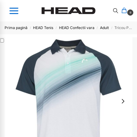
0
Prima pagină
HEAD Tenis
HEAD Confectii vara
Adult
Tricou PERFORMANCE Polo Men-NVXP
/
/
/
/