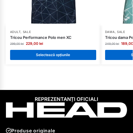
ADULT
,
SALE
DAMA
,
SALE
Tricou Performance Polo men XC
Tricou dama P
229,00
lei
189,0
299,00
lei
249,00
lei
Selectează opțiunile
S
REPREZENTANȚI OFICIALI
Produse originale