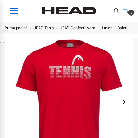
0
Prima pagină
HEAD Tenis
HEAD Confectii vara
Junior
Baieti
Tr
/
/
/
/