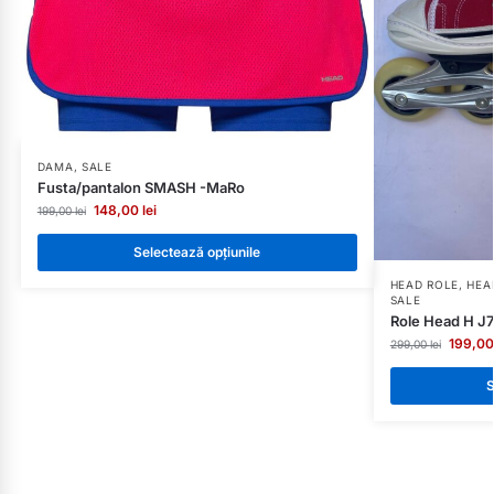
DAMA
,
SALE
Fusta/pantalon SMASH -MaRo
148,00
lei
199,00
lei
Selectează opțiunile
HEAD ROLE
,
HEA
SALE
Role Head H J7
199,0
299,00
lei
S