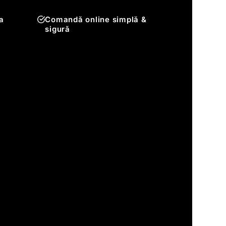
a
Comandă online simplă &
sigură