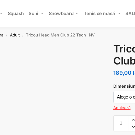
Squash
Schi
Snowboard
Tenis de masă
SAL
ra
Adult
Tricou Head Men Club 22 Tech -NV
/
/
Tri
Club
189,00
Dimensiu
Anulează