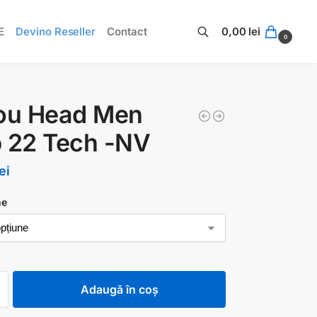
E
Devino Reseller
Contact
0,00
lei
0
Caută
cou Head Men
 22 Tech -NV
lei
ne
Adaugă în coș