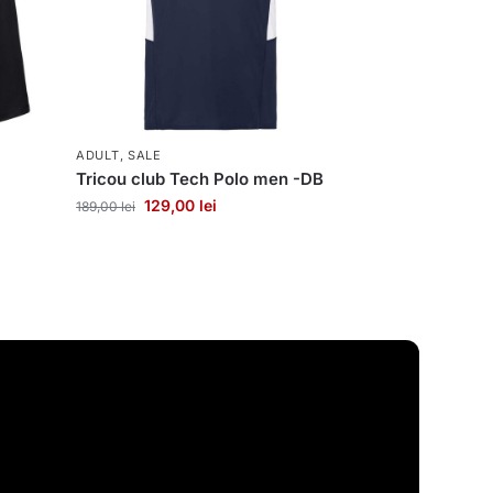
ADULT
,
SALE
Tricou club Tech Polo men -DB
129,00
lei
189,00
lei