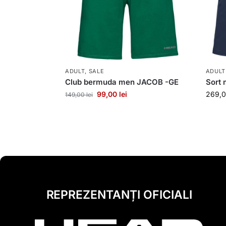
ADULT
,
SALE
ADULT
Club bermuda men JACOB -GE
Sort
99,00
lei
269,
149,00
lei
REPREZENTANȚI OFICIALI