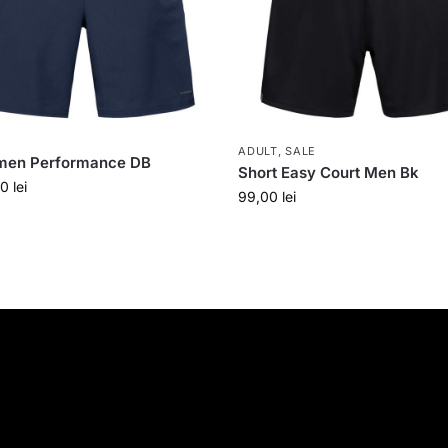
ADULT
,
SALE
 men Performance DB
Short Easy Court Men Bk
00
lei
99,00
lei