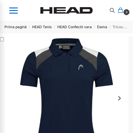
0
Prima pagină
HEAD Tenis
HEAD Confectii vara
Dama
Tricou Head Dama Club 22-DB
/
/
/
/