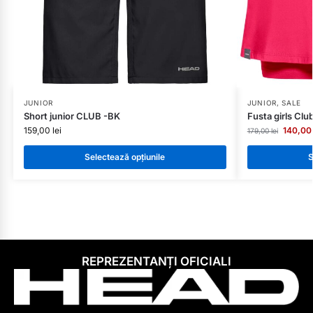
JUNIOR
JUNIOR
,
SALE
Short junior CLUB -BK
Fusta girls Cl
159,00
lei
140,0
179,00
lei
Selectează opțiunile
S
REPREZENTANȚI OFICIALI