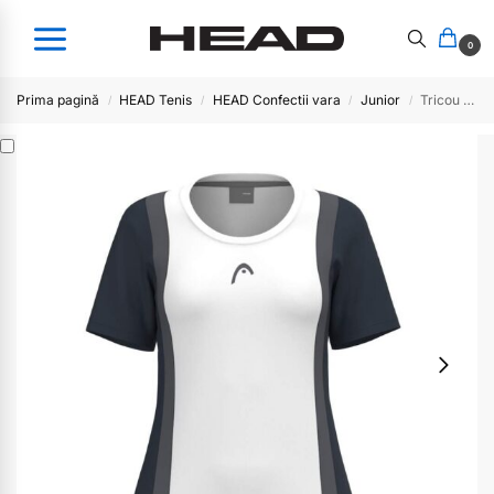
0
Prima pagină
HEAD Tenis
HEAD Confectii vara
Junior
Tricou fete CLUB 25 – NVWH
/
/
/
/