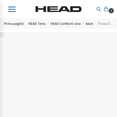
0
Prima pagină
HEAD Tenis
HEAD Confectii vara
Adult
Tricou Club POLO Men – WHDB
/
/
/
/