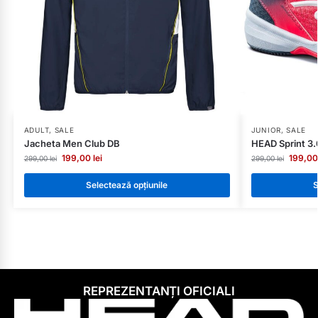
ADULT
,
SALE
JUNIOR
,
SALE
Jacheta Men Club DB
HEAD Sprint 3.
199,00
lei
199,0
299,00
lei
299,00
lei
Selectează opțiunile
S
REPREZENTANȚI OFICIALI