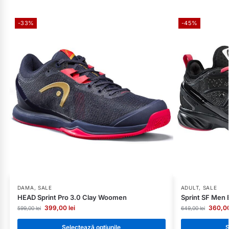
-33%
-45%
DAMA
,
SALE
ADULT
,
SALE
HEAD Sprint Pro 3.0 Clay Woomen
Sprint SF Men
399,00
lei
360,0
599,00
lei
649,00
lei
Selectează opțiunile
S