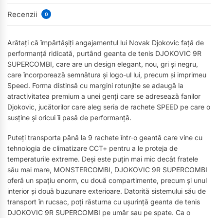
Recenzii
0
Arătați că împărtășiți angajamentul lui Novak Djokovic față de
performanță ridicată, purtând geanta de tenis DJOKOVIC 9R
SUPERCOMBI, care are un design elegant, nou, gri și negru,
care încorporează semnătura și logo-ul lui, precum și imprimeu
Speed. Forma distinsă cu margini rotunjite se adaugă la
atractivitatea premium a unei genți care se adresează fanilor
Djokovic, jucătorilor care aleg seria de rachete SPEED pe care o
susține și oricui îi pasă de performanță.
Puteți transporta până la 9 rachete într-o geantă care vine cu
tehnologia de climatizare CCT+ pentru a le proteja de
temperaturile extreme. Deși este puțin mai mic decât fratele
său mai mare, MONSTERCOMBI, DJOKOVIC 9R SUPERCOMBI
oferă un spațiu enorm, cu două compartimente, precum și unul
interior și două buzunare exterioare. Datorită sistemului său de
transport în rucsac, poți răsturna cu ușurință geanta de tenis
DJOKOVIC 9R SUPERCOMBI pe umăr sau pe spate. Ca o