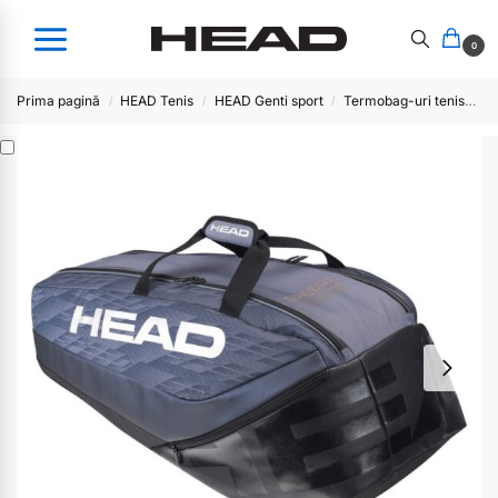
0
Prima pagină
HEAD Tenis
HEAD Genti sport
Termobag-uri tenis
M
/
/
/