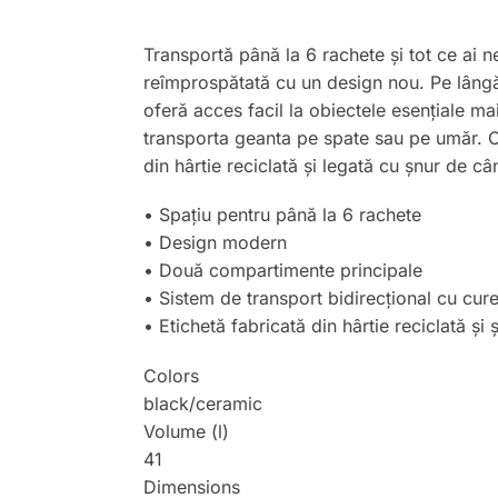
Transportă până la 6 rachete și tot ce ai
reîmprospătată cu un design nou. Pe lângă
oferă acces facil la obiectele esențiale mai
transporta geanta pe spate sau pe umăr. Ca
din hârtie reciclată și legată cu șnur de c
• Spațiu pentru până la 6 rachete
• Design modern
• Două compartimente principale
• Sistem de transport bidirecțional cu cur
• Etichetă fabricată din hârtie reciclată ș
Colors
black/ceramic
Volume (l)
41
Dimensions