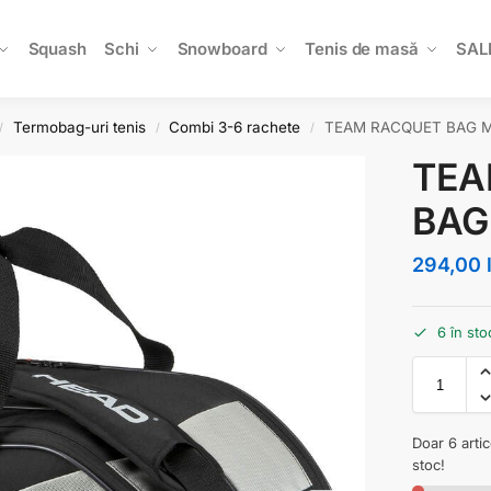
Squash
Schi
Snowboard
Tenis de masă
SAL
Termobag-uri tenis
Combi 3-6 rachete
TEAM RACQUET BAG M
/
/
/
TEA
BAG
294,00
6 în sto
Doar 6 arti
stoc!