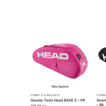
Stoc Epuizat
COMBI 3-6 RACHETE
COMBI
Geanta Tenis Head BASE S – PK
Gean
– Bk
199,00
lei