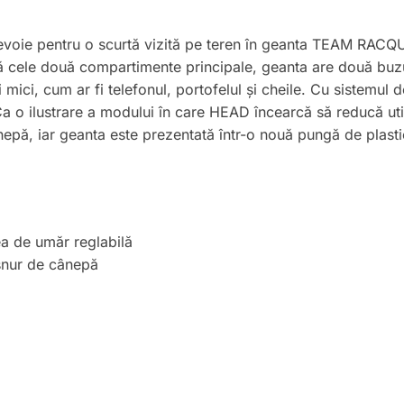
 nevoie pentru o scurtă vizită pe teren în geanta TEAM RA
 cele două compartimente principale, geanta are două buzun
 mici, cum ar fi telefonul, portofelul și cheile. Cu sistemul 
 o ilustrare a modului în care HEAD încearcă să reducă utili
ânepă, iar geanta este prezentată într-o nouă pungă de plastic
ea de umăr reglabilă
i șnur de cânepă