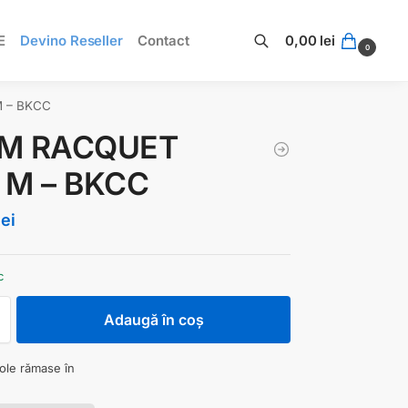
E
Devino Reseller
Contact
0,00
lei
0
Caută
 – BKCC
M RACQUET
 M – BKCC
lei
c
Adaugă în coș
cole rămase în