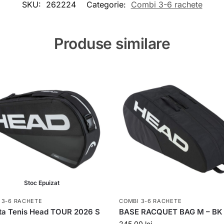
SKU:
262224
Categorie:
Combi 3-6 rachete
Produse similare
Stoc Epuizat
 3-6 RACHETE
COMBI 3-6 RACHETE
ta Tenis Head TOUR 2026 S
BASE RACQUET BAG M – BK
245,00
lei