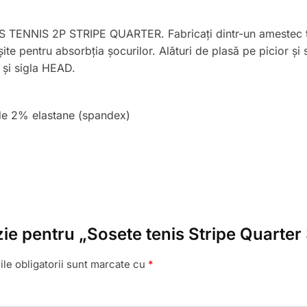
S TENNIS 2P STRIPE QUARTER. Fabricați dintr-un amestec t
șite pentru absorbția șocurilor. Alături de plasă pe picior și 
 și sigla HEAD.
e 2% elastane (spandex)
nzie pentru „Sosete tenis Stripe Quarte
le obligatorii sunt marcate cu
*