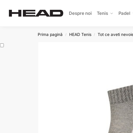
Search
Despre noi
Tenis
Padel
Prima pagină
HEAD Tenis
Tot ce aveti nevoie
/
/