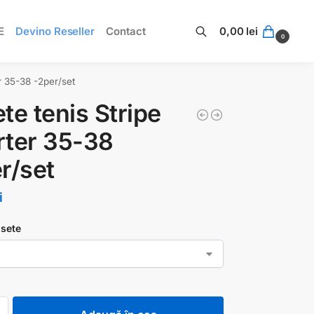
E
Devino Reseller
Contact
0,00
lei
0
Caută
r 35-38 -2per/set
te tenis Stripe
ter 35-38
r/set
i
sete