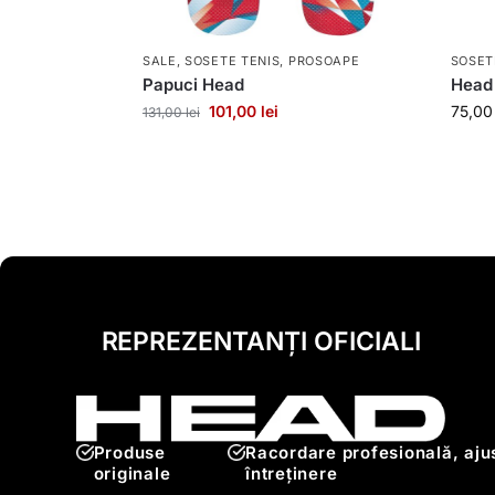
SALE
,
SOSETE TENIS, PROSOAPE
SOSET
Papuci Head
Head
101,00
lei
75,0
131,00
lei
REPREZENTANȚI OFICIALI
Produse
Racordare profesională, ajus
originale
întreținere