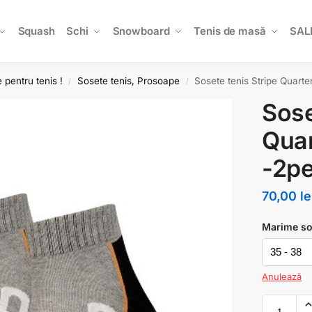
Squash
Schi
Snowboard
Tenis de masă
SAL
 pentru tenis !
Sosete tenis, Prosoape
Sosete tenis Stripe Quarte
/
/
Sose
Quar
-2pe
70,00
le
Marime so
Anulează