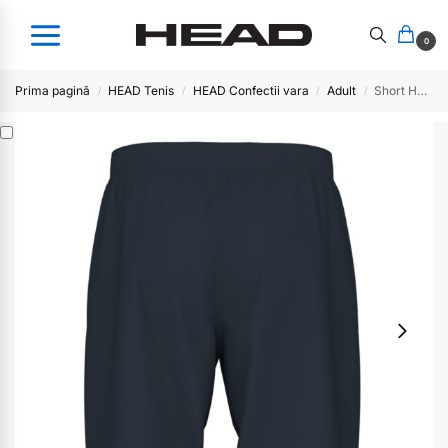
0
Prima pagină
HEAD Tenis
HEAD Confectii vara
Adult
Short Head PERFORMANCE Men- NV
/
/
/
/