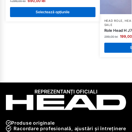
690,00
lei
1.299,00
lei
Selectează opțiunile
HEAD ROLE
,
HEA
SALE
Role Head H J7
199,0
299,00
lei
S
REPREZENTANȚI OFICIALI
Produse originale
Racordare profesională, ajustări și întreținere