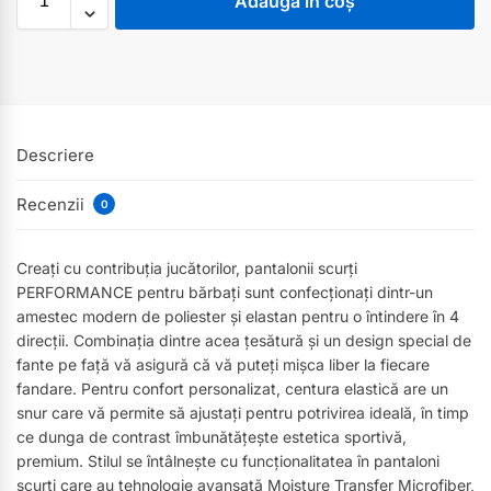
Adaugă în coș
Descriere
Recenzii
0
Creați cu contribuția jucătorilor, pantalonii scurți
PERFORMANCE pentru bărbați sunt confecționați dintr-un
amestec modern de poliester și elastan pentru o întindere în 4
direcții. Combinația dintre acea țesătură și un design special de
fante pe față vă asigură că vă puteți mișca liber la fiecare
fandare. Pentru confort personalizat, centura elastică are un
snur care vă permite să ajustați pentru potrivirea ideală, în timp
ce dunga de contrast îmbunătățește estetica sportivă,
premium. Stilul se întâlnește cu funcționalitatea în pantaloni
scurți care au tehnologie avansată Moisture Transfer Microfiber,