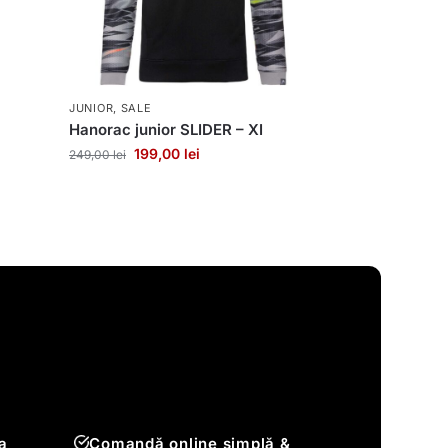
JUNIOR
,
SALE
Hanorac junior SLIDER – XI
199,00
lei
249,00
lei
a
Comandă online simplă &