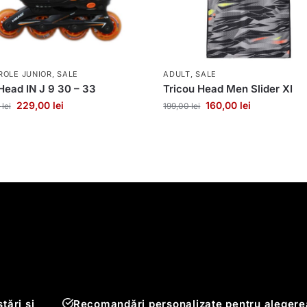
ROLE JUNIOR
,
SALE
ADULT
,
SALE
Head IN J 9 30 – 33
Tricou Head Men Slider XI
229,00
lei
160,00
lei
0
lei
199,00
lei
tări și
Recomandări personalizate pentru alegere