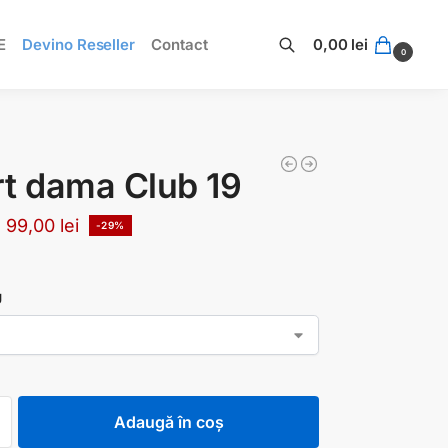
E
Devino Reseller
Contact
0,00
lei
0
Caută
t dama Club 19
99,00
lei
-29%
U
Adaugă în coș