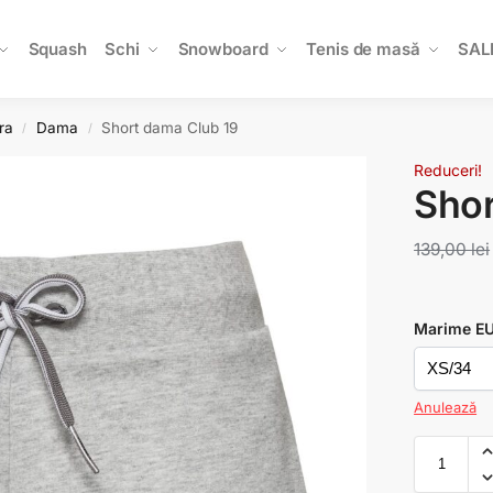
Squash
Schi
Snowboard
Tenis de masă
SAL
ra
Dama
Short dama Club 19
/
/
Reduceri!
Shor
139,00
lei
Marime E
Anulează