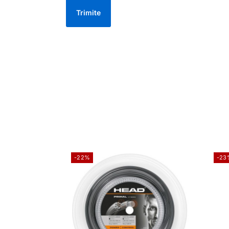
-22%
-23