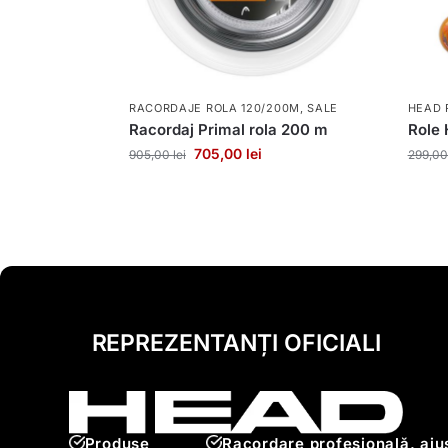
RACORDAJE ROLA 120/200M
,
SALE
HEAD 
Racordaj Primal rola 200 m
Role 
705,00
lei
905,00
lei
299,0
REPREZENTANȚI OFICIALI
Produse
Racordare profesională, ajus