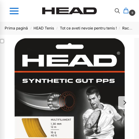
0
Prima pagină
HEAD Tenis
Tot ce aveti nevoie pentru tenis !
Racordaje plic
/
/
/