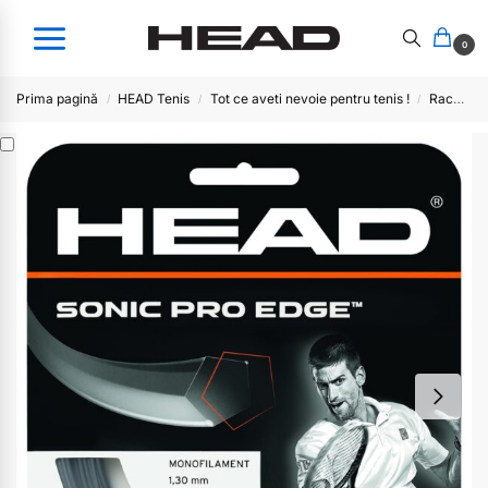
0
Prima pagină
HEAD Tenis
Tot ce aveti nevoie pentru tenis !
Racordaje plic
/
/
/