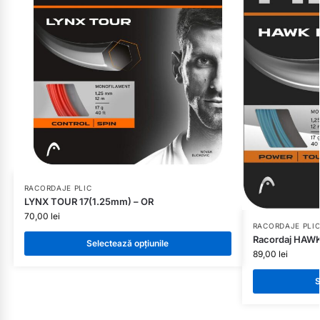
RACORDAJE PLIC
LYNX TOUR 17(1.25mm) – OR
70,00
lei
RACORDAJE PLI
Racordaj HAW
Selectează opțiunile
89,00
lei
S