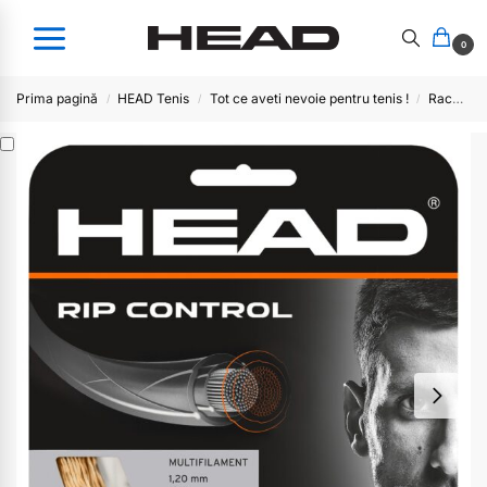
0
Prima pagină
HEAD Tenis
Tot ce aveti nevoie pentru tenis !
Racordaje plic
/
/
/