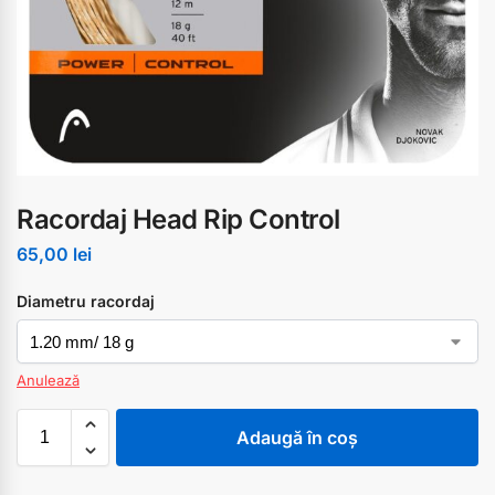
Racordaj Head Rip Control
65,00
lei
Diametru racordaj
Anulează
Adaugă în coș