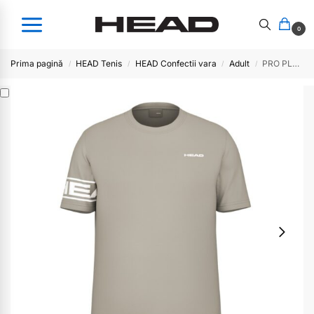
0
Prima pagină
HEAD Tenis
HEAD Confectii vara
Adult
PRO PLAYER T-Shirt Men 2025- WG
/
/
/
/