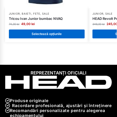
JUNIOR
,
BAIETI
,
FETE
,
SALE
JUNIOR
,
SALE
Tricou Ivan Junior bumbac NVAQ
HEAD Revolt Pr
49,00
lei
245,0
74,00
lei
349,00
lei
Selectează opțiunile
S
REPREZENTANȚI OFICIALI
Produse originale
Racordare profesională, ajustări și întreținere
Recomandări personalizate pentru alegerea
echipamentului