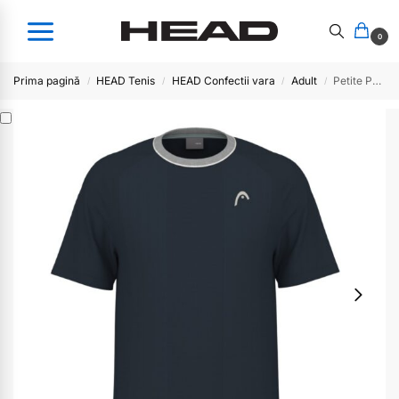
0
Prima pagină
HEAD Tenis
HEAD Confectii vara
Adult
Petite PERFORMANCE T-shirt 2025-Men
/
/
/
/