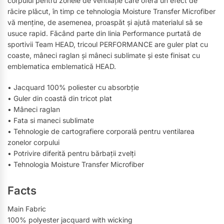
corpului pentru zonele de ventilație care oferă un efect de
răcire plăcut, în timp ce tehnologia Moisture Transfer Microfiber
vă menține, de asemenea, proaspăt și ajută materialul să se
usuce rapid. Făcând parte din linia Performance purtată de
sportivii Team HEAD, tricoul PERFORMANCE are guler plat cu
coaste, mâneci raglan și mâneci sublimate și este finisat cu
emblematica emblematică HEAD.
• Jacquard 100% poliester cu absorbție
• Guler din coastă din tricot plat
• Mâneci raglan
• Fata si maneci sublimate
• Tehnologie de cartografiere corporală pentru ventilarea
zonelor corpului
• Potrivire diferită pentru bărbații zvelți
• Tehnologia Moisture Transfer Microfiber
Facts
Main Fabric
100% polyester jacquard with wicking