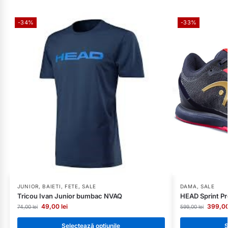
-34%
-33%
JUNIOR
,
BAIETI
,
FETE
,
SALE
DAMA
,
SALE
Tricou Ivan Junior bumbac NVAQ
HEAD Sprint P
49,00
lei
399,0
74,00
lei
599,00
lei
Selectează opțiunile
S