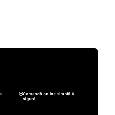
a
Comandă online simplă &
sigură