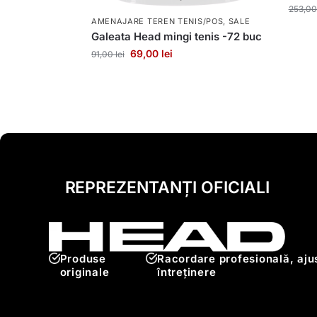
253,0
AMENAJARE TEREN TENIS/POS
,
SALE
Galeata Head mingi tenis -72 buc
69,00
lei
91,00
lei
REPREZENTANȚI OFICIALI
Produse
Racordare profesională, ajus
originale
întreținere