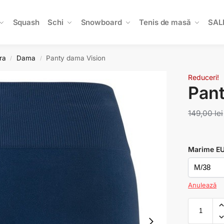
Squash
Schi
Snowboard
Tenis de masă
SAL
ra
Dama
Panty dama Vision
/
/
Reduceri!
Pant
149,00
lei
Marime E
Anulează