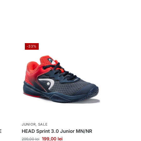
-33%
JUNIOR
,
SALE
E
HEAD Sprint 3.0 Junior MN/NR
199,00
lei
299,00
lei