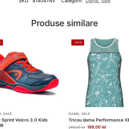
SKU:
814047NV
Categorii:
Dama
,
Sale
Produse similare
%
-24%
R
,
SALE
DAMA
,
SALE
Sprint Velcro 3.0 Kids
Tricou dama Performance X
NR
189,00
lei
249,00
lei