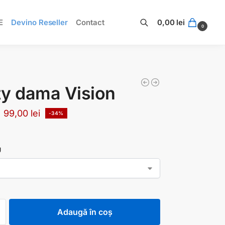
E
Devino Reseller
Contact
0,00
lei
0
Caută
y dama Vision
99,00
lei
-34%
U
Adaugă în coș