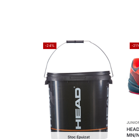
-24%
-21
JUNIO
HEAD 
MN/
Stoc Epuizat