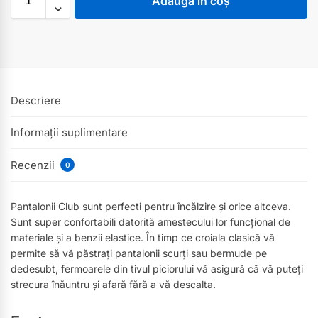
Adaugă în coș
Descriere
Informații suplimentare
Recenzii
0
Pantalonii Club sunt perfecti pentru încălzire și orice altceva.
Sunt super confortabili datorită amestecului lor funcțional de
materiale și a benzii elastice. În timp ce croiala clasică vă
permite să vă păstrați pantalonii scurți sau bermude pe
dedesubt, fermoarele din tivul piciorului vă asigură că vă puteți
strecura înăuntru și afară fără a vă descalta.