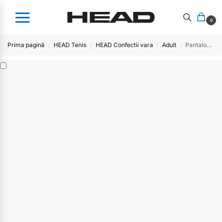
0
Prima pagină
HEAD Tenis
HEAD Confectii vara
Adult
Pantalon Head MEN CLUB – RO
/
/
/
/