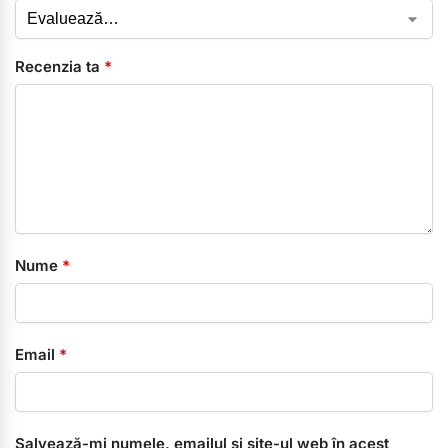
Recenzia ta
*
Nume
*
Email
*
Salvează-mi numele, emailul și site-ul web în acest