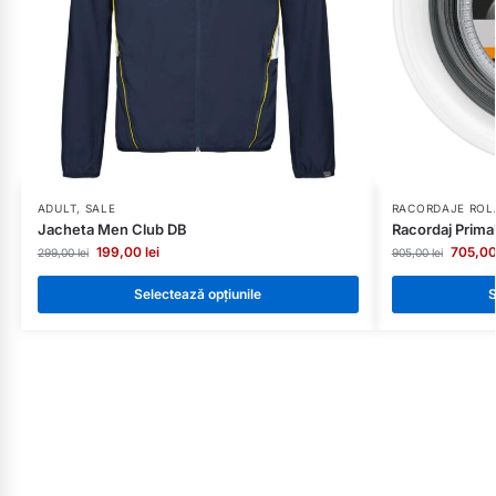
ADULT
,
SALE
RACORDAJE ROL
Jacheta Men Club DB
Racordaj Prima
199,00
lei
705,0
299,00
lei
905,00
lei
Selectează opțiunile
S